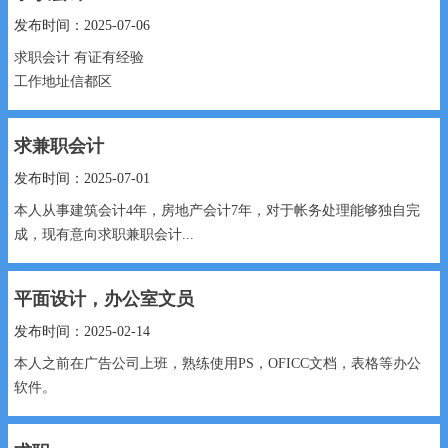
2、性格开朗，普通话标准，形象气质，语言沟通能力强；
3、...
发布时间：2025-07-06
求职会计 有证有经验
工作地址信都区
19220389052...
求兼职会计
发布时间：2025-07-01
本人从事建筑会计4年，房地产会计7年，对于帐务处理能够独自完
成，现有意向求职兼职会计...
平面设计，办公室文员
发布时间：2025-02-14
本人之前在广告公司上班，熟练使用PS，OFICC文档，表格等办公
软件。
有责任心，与人友好，踏实努力，期待有公司赏识...