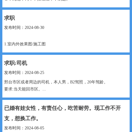
▲如何学母语就如何学习英语。
▲我的理念：
求职
一：以西方...
发布时间：2024-08-30
1.室内外效果图/施工图
软件:3dmax cad
室内:别墅、大平层、学校、医院
求职:司机
室外:厂房外立面、住宅楼外立面
2.各类办公软件熟知运...
发布时间：2024-08-25
邢台市区或者周边的司机，本人男，B2驾照，20年驾龄。
要求:当天能回市区。...
已婚有娃女性，有责任心，吃苦耐劳。现工作不开
支，想换工作。
发布时间：2024-08-05